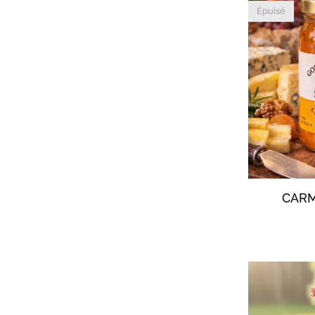
Épuisé
CARM