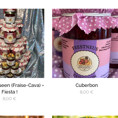
een (Fraise-Cava) =
Cuberbon
Fiesta !
8,00
€
8,00
€