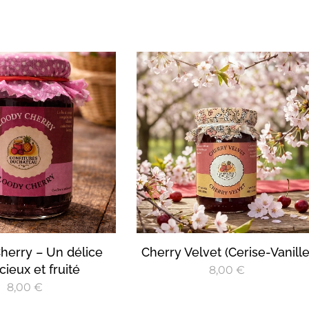
herry – Un délice
Cherry Velvet (Cerise-Vanille
ieux et fruité
8,00
€
8,00
€