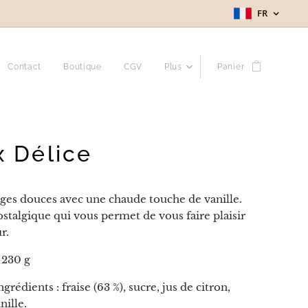
FR
Contact
Boutique
CGV
Plus
Panier
 Délice
lges douces avec une chaude touche de vanille.
stalgique qui vous permet de vous faire plaisir
r.
: 230 g
ngrédients : fraise (63 %), sucre, jus de citron,
nille.