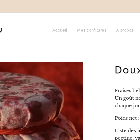
U
Accueil
Mes confitures
À propos
Doux
Fraises be
Un goût no
chaque jou
Poids net 
Liste des i
pectine, va