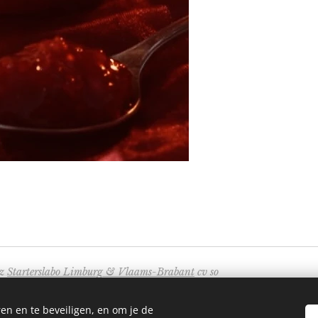
ez
Starterslabo Limburg & Vlaams-Brabant
cv so
, 3010 Leuven.
en en te beveiligen, en om je de