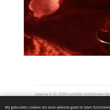
Jusqu'au 6-11-2026 candidat-entrepreneur ch
Starterslabo Vlaams-Brabant, Provincieplein 1
Wij gebruiken cookies om onze website goed te laten functioner