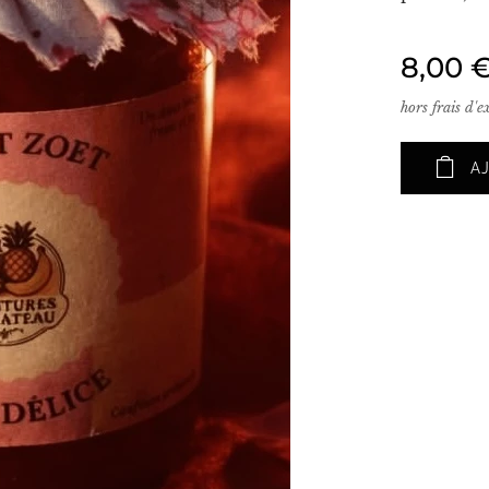
8,00
hors frais d'
A