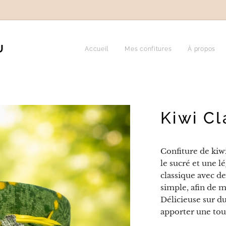
U
Accueil
Mes confitures
À propos
Kiwi C
Confiture de kiwi
le sucré et une l
classique avec de
simple, afin de m
Délicieuse sur d
apporter une tou