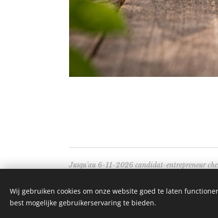
Jusqu'au 6-11-2026 candidat-entrepreneur ch
Starterslabo Vlaams-Brabant, Provincieplein 1
Wij gebruiken cookies om onze website goed te laten functioner
BTW BE 0876 478 439 – 016 39 48 75 - www.st
best mogelijke gebruikerservaring te bieden.