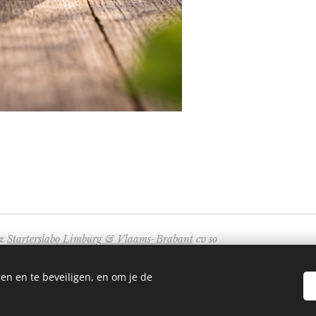
ez
Starterslabo Limburg & Vlaams-Brabant
cv so
, 3010 Leuven.
en en te beveiligen, en om je de
arterslabo.be – vlbr@starterslabo.be