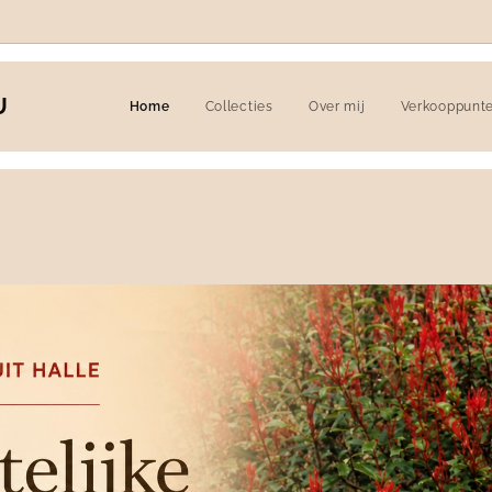
U
Home
Collecties
Over mij
Verkooppunt