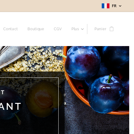
FR
Contact
Boutique
CGV
Plus
Panier
OT
TANT