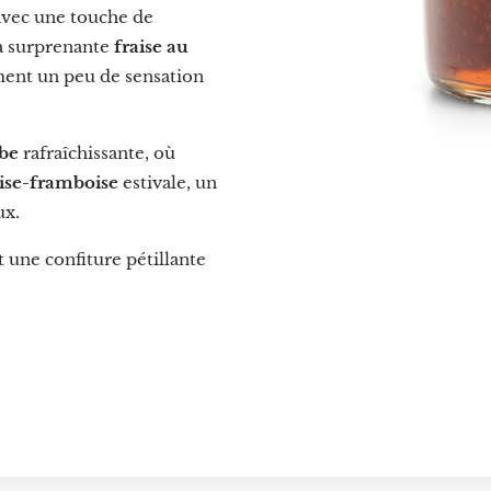
 avec une touche de
a surprenante
fraise au
ment un peu de sensation
rbe
rafraîchissante, où
aise-framboise
estivale, un
ux.
t une confiture pétillante