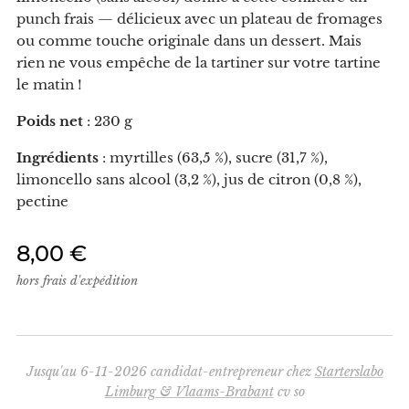
punch frais — délicieux avec un plateau de fromages
ou comme touche originale dans un dessert. Mais
rien ne vous empêche de la tartiner sur votre tartine
le matin !
Poids net
: 230 g
Ingrédients
: myrtilles (63,5 %), sucre (31,7 %),
limoncello sans alcool (3,2 %), jus de citron (0,8 %),
pectine
8,00
€
hors frais d'expédition
Jusqu'au 6-11-2026 candidat-entrepreneur chez
Starterslabo
Limburg & Vlaams-Brabant
cv so