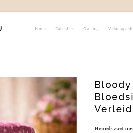
U
Home
Collecties
Over mij
Verkooppunt
Bloody
Bloedsi
Verleid
Hemels zoet met