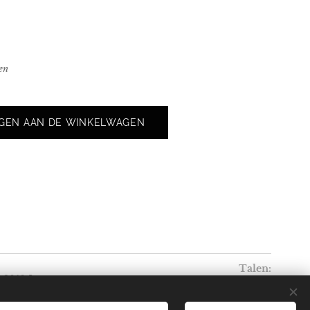
en
GEN AAN DE WINKELWAGEN
Talen
1, 3010 Leuven
Nederlands
Français