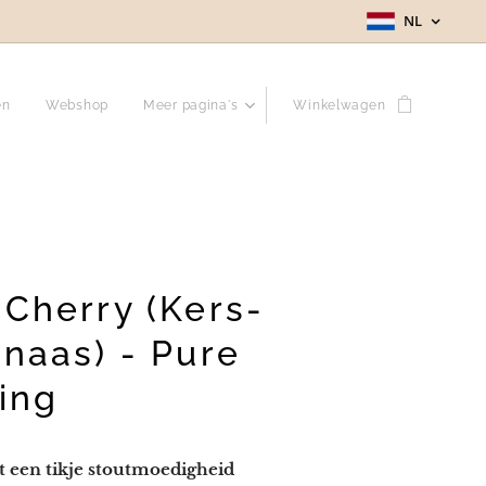
NL
en
Webshop
Meer pagina's
Winkelwagen
 Cherry (Kers-
naas) - Pure
ing
 een tikje stoutmoedigheid