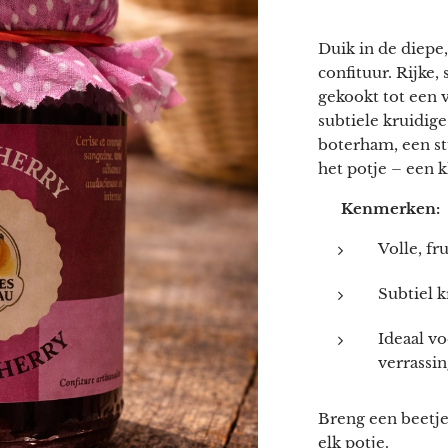
Duik in de diepe
confituur. Rijke,
gekookt tot een 
subtiele kruidige
boterham, een st
het potje – een k
✨
Kenmerken:
Volle, fr
Subtiel k
Ideaal vo
verrassi
Breng een beetje 
elk potje.